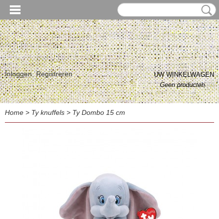
Inloggen
Registreren
UW WINKELWAGEN
Geen producten
(0)
Home
>
Ty knuffels
>
Ty Dombo 15 cm