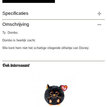
Specificaties
Productcode
Omschrijving
4051
Ty Dombo.
EAN code
0008421410958
Dombo is heerlijk zacht.
Wie kent hem niet het schattige vliegende olifantje van Disney.
Ook interessant