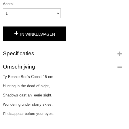
Aantal
IN WINKELWAGEN
Specificaties
Productcode
Omschrijving
4091
Ty Beanie Boo's Cobalt 15 cm.
EAN code
0008421366910
Hunting in the dead of night,
Shadows cast an eerie sight.
Wondering under starry skies,
I'll disappear before your eyes.