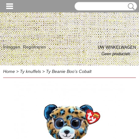
Inloggen
Registreren
UW WINKELWAGEN
Geen producten
(0)
Home
>
Ty knuffels
>
Ty Beanie Boo's Cobalt