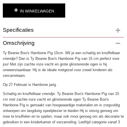
IN WINKELWAGEN
Specificaties
Productcode
Omschrijving
4171
Ty Beanie Boo's Hambone Pig 15cm. Wil je een schattig en knuffelbaar
EAN code
vriendje? Dan is Ty Beanie Boo's Hambone Pig van 15 cm perfect voor
0008421373185
jou! Met zijn zachte roze vacht en grote glinsterende ogen is hij
onweerstaanbaar. Hij is de ideale metgezel voor zowel kinderen als
verzamelaars.
Op 27 Februari is Hambone jarig.
Schattig en knuffelbaar vriendje: Ty Beanie Boo's Hambone Pig van 15
cm met zachte roze vacht en glinsterende ogen Ty Beanie Boo's
Hambone Pig is gemaakt van hoogwaardige materialen en is zorgvuldig
ontworpen om langdurig speelplezier te bieden Hij is stevig genoeg om
mee te knuffelen en te spelen, maar ook mooi genoeg om als decoratie te
gebruiken in een kinderkamer of verzameling. Leeftijd categorie vanaf 3