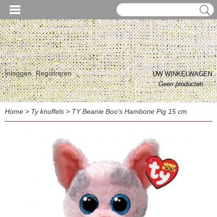
Inloggen
Registreren
UW WINKELWAGEN
Geen producten
(0)
Home
>
Ty knuffels
>
TY Beanie Boo's Hambone Pig 15 cm