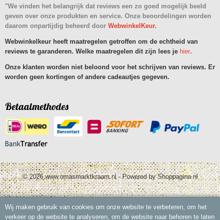
"We vinden het belangrijk dat reviews een zo goed mogelijk beeld
geven over onze produkten en service. Onze beoordelingen worden
daarom onpartijdig beheerd door
WebwinkelKeur.
Webwinkelkeur heeft maatregelen getroffen om de echtheid van
reviews te garanderen. Welke maatregelen dit zijn lees je
hier
.
Onze klanten worden niet beloond voor het schrijven van reviews. Er
worden geen kortingen of andere cadeautjes gegeven.
Betaalmethodes
© 2026 www.omasmarktkraam.nl - Powered by Shoppagina.nl
Wij maken gebruik van cookies om onze website te verbeteren, om het
verkeer op de website te analyseren, om de website naar behoren te laten