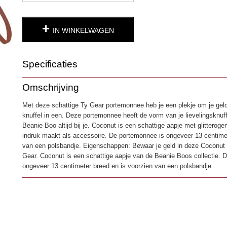
IN WINKELWAGEN
Specificaties
Productcode
4188
Omschrijving
EAN code
0008421952045
Met deze schattige Ty Gear portemonnee heb je een plekje om je geld
knuffel in een. Deze portemonnee heeft de vorm van je lievelingsknuff
Beanie Boo altijd bij je. Coconut is een schattige aapje met glitterog
indruk maakt als accessoire. De portemonnee is ongeveer 13 centimet
van een polsbandje. Eigenschappen: Bewaar je geld in deze Coconut
Gear. Coconut is een schattige aapje van de Beanie Boos collectie. 
ongeveer 13 centimeter breed en is voorzien van een polsbandje