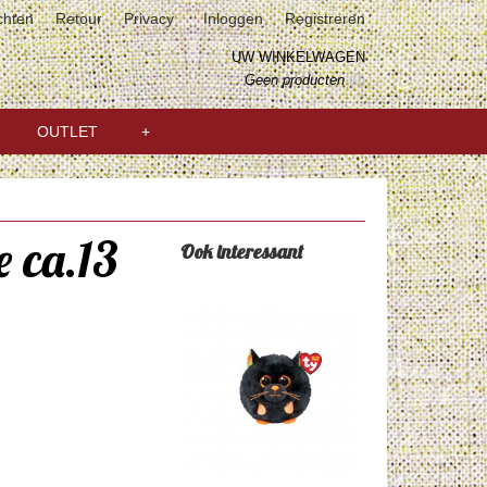
chten
Retour
Privacy
Inloggen
Registreren
UW WINKELWAGEN
Geen producten
(0)
OUTLET
+
 ca.13
Ook interessant