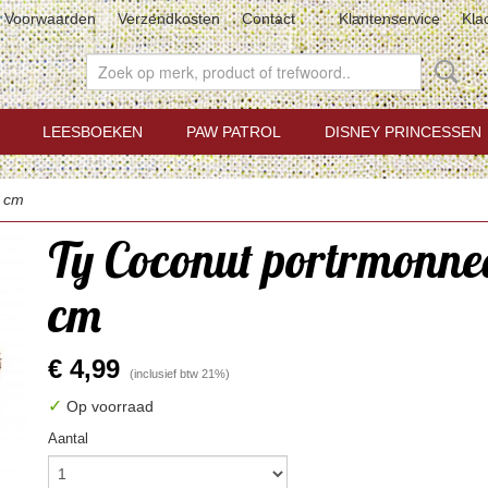
Voorwaarden
Verzendkosten
Contact
Klantenservice
Kla
LEESBOEKEN
PAW PATROL
DISNEY PRINCESSEN
3 cm
Ty Coconut portrmonnee
cm
€ 4,99
(inclusief btw 21%)
✓
Op voorraad
Aantal