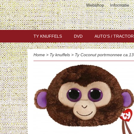
Webshop
Informatie
TY KNUFFELS
DVD
AUTO'S / TRACTOR
Home
>
Ty knuffels
>
Ty Coconut portrmonnee ca.1