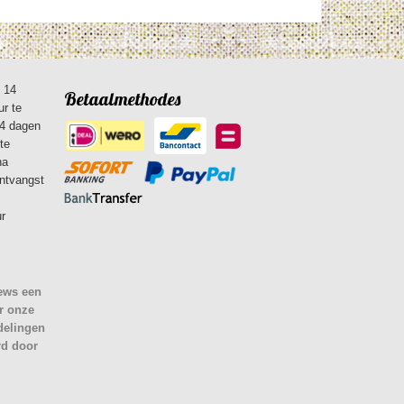
n 14
Betaalmethodes
ur te
14 dagen
te
na
ontvangst
ur
iews een
r onze
delingen
rd door