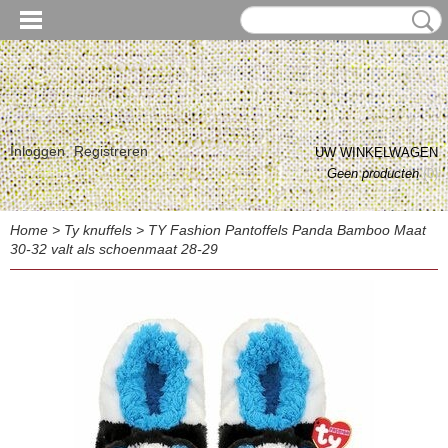
Inloggen
Registreren
UW WINKELWAGEN
Geen producten
(0)
Home
>
Ty knuffels
>
TY Fashion Pantoffels Panda Bamboo Maat
30-32 valt als schoenmaat 28-29