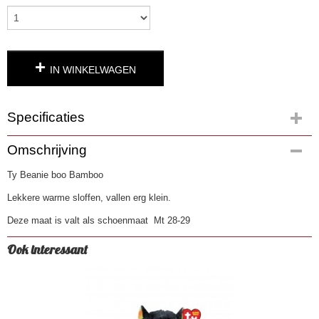
IN WINKELWAGEN
Specificaties
Productcode
Omschrijving
4870
Ty Beanie boo Bamboo
EAN code
0008421953363
Lekkere warme sloffen, vallen erg klein.
Deze maat is valt als schoenmaat Mt 28-29
Ook interessant