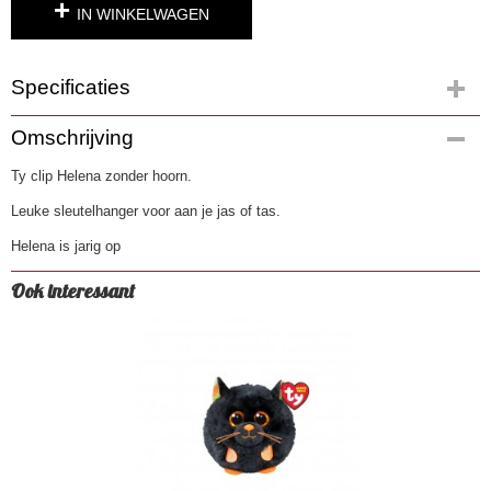
IN WINKELWAGEN
Specificaties
Productcode
Omschrijving
4880
Ty clip Helena zonder hoorn.
EAN code
0008421352357
Leuke sleutelhanger voor aan je jas of tas.
Helena is jarig op
Ook interessant