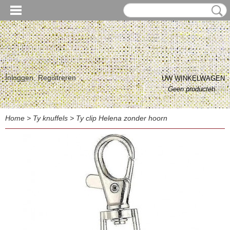
Inloggen
Registreren
UW WINKELWAGEN
Geen producten
(0)
Home
>
Ty knuffels
>
Ty clip Helena zonder hoorn