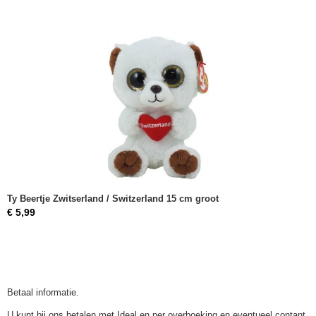
Ty Beertje Zwitserland / Switzerland 15 cm groot
€ 5,99
Betaal informatie.
U kunt bij ons betalen met Ideal en per overboeking en eventueel contant