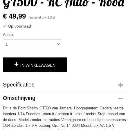
GT500 - RC Auto - Rood
€ 49,99
(inclusief btw 21%)
✓
Op voorraad
Aantal
IN WINKELWAGEN
Specificaties
Productcode
Omschrijving
3698
Dit is de Ford Shelby GT500 van Jamara. Hoogtepunten: Gedetailleerde
EAN code
interieur 1/14 Functies: Vooruit / achteruit Links / rechts Stop Inhoud van
4042774401610
de doos: Model zender Instructies Verkrijgbare en benodigde accessoires:
1/14 Zender: 1 x 9 V batterij, Ord. Nr. 14 0004 Model: 5 x AA 1,5 V