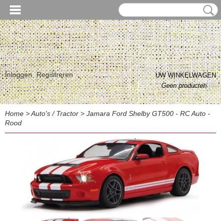
Inloggen
Registreren
UW WINKELWAGEN
Geen producten
(0)
Home
>
Auto's / Tractor
>
Jamara Ford Shelby GT500 - RC Auto -
Rood