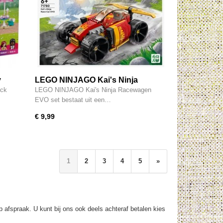
y
LEGO NINJAGO Kai's Ninja
d -
Racewagen EVO - 71780
uck
LEGO NINJAGO Kai's Ninja Racewagen
EVO set bestaat uit een…
€ 9,99
1
2
3
4
5
»
op afspraak. U kunt bij ons ook deels achteraf betalen kies