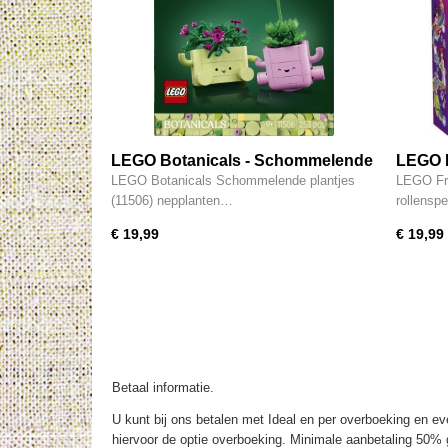
LEGO Botanicals - Schommelende
LEGO F
Plantjes Bloemen 11506
42647
LEGO Botanicals Schommelende plantjes
LEGO Fri
(11506) nepplanten…
rollensp
€ 19,99
€ 19,99
Betaal informatie.
U kunt bij ons betalen met Ideal en per overboeking en eve
hiervoor de optie overboeking. Minimale aanbetaling 50% g