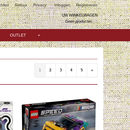
chten
Retour
Privacy
Inloggen
Registreren
UW WINKELWAGEN
Geen producten
(0)
OUTLET
+
1
2
3
4
5
»