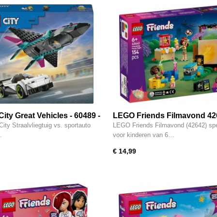
ity Great Vehicles - 60489 -
LEGO Friends Filmavond 42
liegtuig vs. Sportauto
ty Straalvliegtuig vs. sportauto
LEGO Friends Filmavond (42642) sp
…
voor kinderen van 6…
€ 14,99