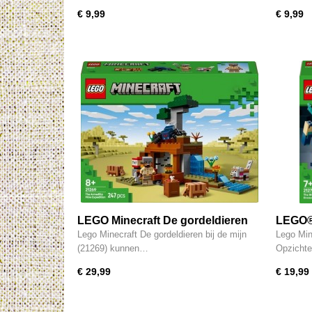
€ 9,99
€ 9,99
LEGO Minecraft De gordeldieren
LEGO®
bij de mijn - 21269
met de
Lego Minecraft De gordeldieren bij de mijn
Lego Min
(21269) kunnen…
Opzichte
€ 29,99
€ 19,99