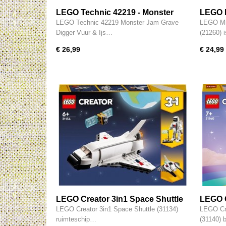
LEGO Technic 42219 - Monster
LEGO M
Jam Grave Digger vuur & ijs
kersen
LEGO Technic 42219 Monster Jam Grave
LEGO Min
Digger Vuur & Ijs…
(21260) 
€ 26,99
€ 24,99
LEGO Creator 3in1 Space Shuttle
LEGO C
Ruimteschip Set - 31134
Eenhoo
LEGO Creator 3in1 Space Shuttle (31134)
LEGO Cre
ruimteschip…
(31140)