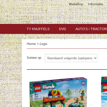
Webshop
Informatie
TY KNUFFELS
DVD
AUTO'S / TRACTOR
Home
>
Lego
Sorteer op: