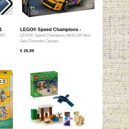
1
LEGO® Speed Champions -
n
NASCAR® Next Gen Chevrolet
EMY
LEGO® Speed Champions NASCAR Next
Camaro ZL1 - 76935
Gen Chevrolet Camaro…
€ 26,99