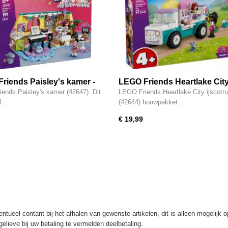
riends Paisley's kamer -
LEGO Friends Heartlake Cit
ijscotruck Creatief Speelgoe
ends Paisley's kamer (42647). Dit
LEGO Friends Heartlake City ijscotr
42644
el…
(42644) bouwpakket…
€ 19,99
ntueel contant bij het afhalen van gewenste artikelen, dit is alleen mogelijk 
elieve bij uw betaling te vermelden deelbetaling.