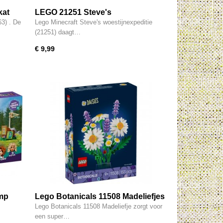
kat
LEGO 21251 Steve's
Woestijnexpeditie
3) . De
Lego Minecraft Steve's woestijnexpeditie
(21251) daagt…
€ 9,99
mp
Lego Botanicals 11508 Madeliefjes
Lego Botanicals 11508 Madeliefje zorgt voor
een super…