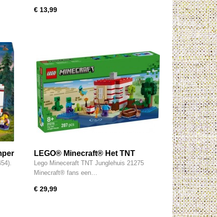
€ 13,99
mper
LEGO® Minecraft® Het TNT
Junglehuis- 21275
54).
Lego Mineceraft TNT Junglehuis 21275
Minecraft® fans een…
€ 29,99