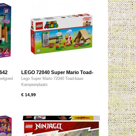
642
LEGO 72040 Super Mario Toad-
baas' kampeerplaats
eelgoed
Lego Super Mario 72040 Toad-baas
Kampeerplaats
€ 14,99