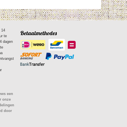
n 14
Betaalmethodes
ur te
14 dagen
te
na
ontvangst
ur
iews een
r onze
delingen
rd door