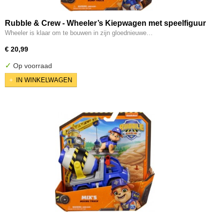
Rubble & Crew - Wheeler’s Kiepwagen met speelfiguur
en beweegbare onderdelen
Wheeler is klaar om te bouwen in zijn gloednieuwe…
€ 20,99
✓
Op voorraad
IN WINKELWAGEN