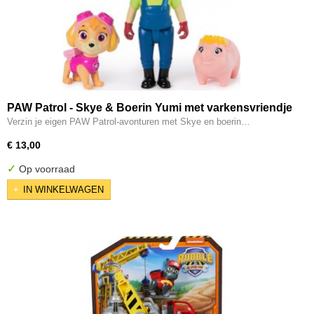
PAW Patrol - Skye & Boerin Yumi met varkensvriendje
Speelfigurenset
Verzin je eigen PAW Patrol-avonturen met Skye en boerin…
€ 13,00
✓
Op voorraad
IN WINKELWAGEN