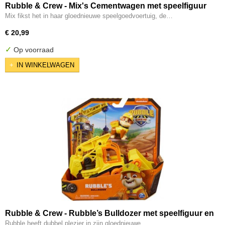
Rubble & Crew - Mix's Cementwagen met speelfiguur
en beweegbare onderdelen
Mix fikst het in haar gloednieuwe speelgoedvoertuig, de…
€ 20,99
✓
Op voorraad
IN WINKELWAGEN
Rubble & Crew - Rubble’s Bulldozer met speelfiguur en
beweegbare onderdelen
Rubble heeft dubbel plezier in zijn gloednieuwe…