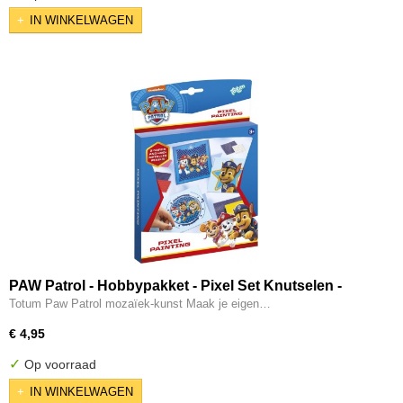
IN WINKELWAGEN
PAW Patrol - Hobbypakket - Pixel Set Knutselen -
Multicolor
Totum Paw Patrol mozaïek-kunst Maak je eigen…
€ 4,95
✓
Op voorraad
IN WINKELWAGEN