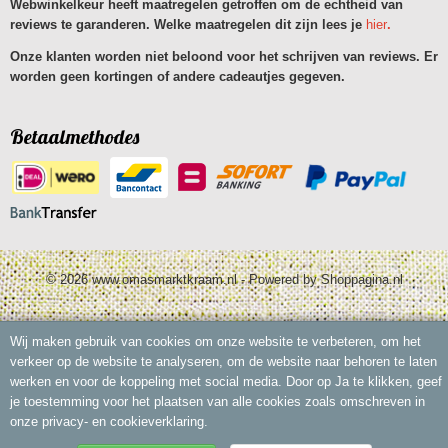
Webwinkelkeur heeft maatregelen getroffen om de echtheid van
reviews te garanderen. Welke maatregelen dit zijn lees je
hier
.
Onze klanten worden niet beloond voor het schrijven van reviews. Er
worden geen kortingen of andere cadeautjes gegeven.
Betaalmethodes
© 2026 www.omasmarktkraam.nl - Powered by Shoppagina.nl
Wij maken gebruik van cookies om onze website te verbeteren, om het
verkeer op de website te analyseren, om de website naar behoren te laten
werken en voor de koppeling met social media. Door op Ja te klikken, geef
je toestemming voor het plaatsen van alle cookies zoals omschreven in
onze privacy- en cookieverklaring.