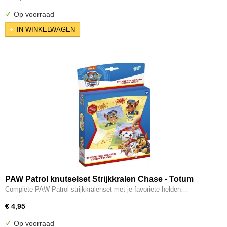
✓
Op voorraad
IN WINKELWAGEN
PAW Patrol knutselset Strijkkralen Chase - Totum
knutselset unisex incl. 800+ strijkkralen creatief
Complete PAW Patrol strijkkralenset met je favoriete helden…
educatief
€ 4,95
✓
Op voorraad