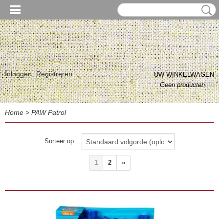
Inloggen
Registreren
UW WINKELWAGEN
Geen producten
(0)
Home
>
PAW Patrol
Sorteer op:
1
2
»