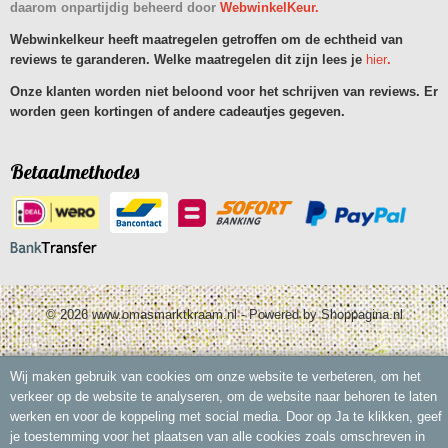
daarom onpartijdig beheerd door
WebwinkelKeur.
Webwinkelkeur heeft maatregelen getroffen om de echtheid van
reviews te garanderen. Welke maatregelen dit zijn lees je
hier
.
Onze klanten worden niet beloond voor het schrijven van reviews. Er
worden geen kortingen of andere cadeautjes gegeven.
Betaalmethodes
© 2026 www.omasmarktkraam.nl - Powered by Shoppagina.nl
Wij maken gebruik van cookies om onze website te verbeteren, om het
verkeer op de website te analyseren, om de website naar behoren te laten
werken en voor de koppeling met social media. Door op Ja te klikken, geef
je toestemming voor het plaatsen van alle cookies zoals omschreven in