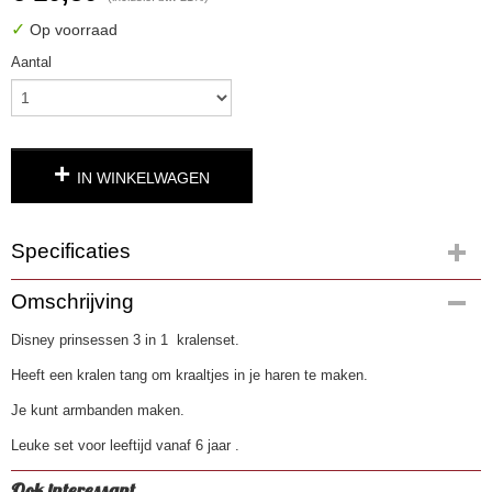
✓
Op voorraad
Aantal
IN WINKELWAGEN
Specificaties
Productcode
Omschrijving
3064
Disney prinsessen 3 in 1 kralenset.
EAN code
5055114379561
Heeft een kralen tang om kraaltjes in je haren te maken.
Je kunt armbanden maken.
Leuke set voor leeftijd vanaf 6 jaar .
Ook interessant