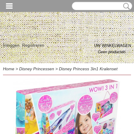
Inloggen
Registreren
UW WINKELWAGEN
Geen producten
(0)
Home
>
Disney Princessen
>
Disney Princess 3in1 Kralenset