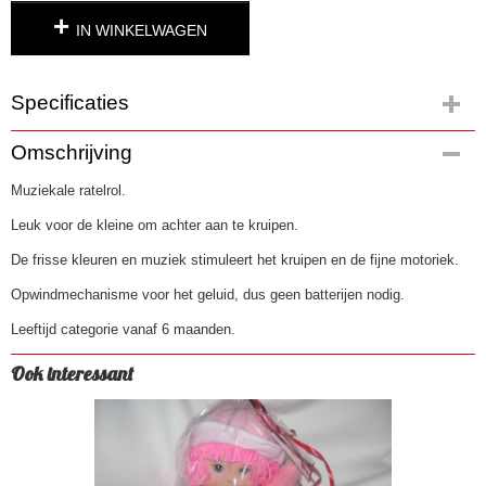
IN WINKELWAGEN
Specificaties
Productcode
Omschrijving
654
Muziekale ratelrol.
EAN code
8014966050063
Leuk voor de kleine om achter aan te kruipen.
De frisse kleuren en muziek stimuleert het kruipen en de fijne motoriek.
Opwindmechanisme voor het geluid, dus geen batterijen nodig.
Leeftijd categorie vanaf 6 maanden.
Ook interessant