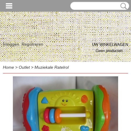
Inloggen
Registreren
UW WINKELWAGEN
Geen producten
(0)
Home
>
Outlet
>
Muziekale Ratelrol