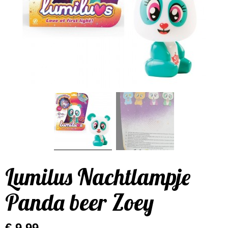
Lumilus Nachtlampje
Panda beer Zoey
€ 9,99