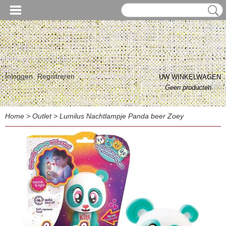
Inloggen
Registreren
UW WINKELWAGEN
Geen producten
(0)
Home
>
Outlet
>
Lumilus Nachtlampje Panda beer Zoey