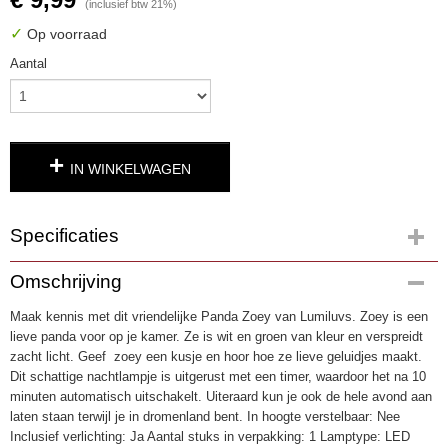
(inclusief btw 21%)
✓
Op voorraad
Aantal
IN WINKELWAGEN
Specificaties
Productcode
Omschrijving
3166
Maak kennis met dit vriendelijke Panda Zoey van Lumiluvs. Zoey is een
EAN code
lieve panda voor op je kamer. Ze is wit en groen van kleur en verspreidt
4002827508697
zacht licht. Geef zoey een kusje en hoor hoe ze lieve geluidjes maakt.
Dit schattige nachtlampje is uitgerust met een timer, waardoor het na 10
minuten automatisch uitschakelt. Uiteraard kun je ook de hele avond aan
laten staan terwijl je in dromenland bent. In hoogte verstelbaar: Nee
Inclusief verlichting: Ja Aantal stuks in verpakking: 1 Lamptype: LED