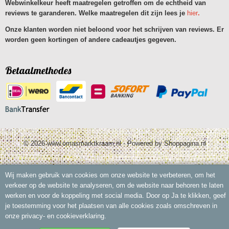
Webwinkelkeur heeft maatregelen getroffen om de echtheid van
reviews te garanderen. Welke maatregelen dit zijn lees je
hier
.
Onze klanten worden niet beloond voor het schrijven van reviews. Er
worden geen kortingen of andere cadeautjes gegeven.
Betaalmethodes
© 2026 www.omasmarktkraam.nl - Powered by Shoppagina.nl
Wij maken gebruik van cookies om onze website te verbeteren, om het
verkeer op de website te analyseren, om de website naar behoren te laten
werken en voor de koppeling met social media. Door op Ja te klikken, geef
je toestemming voor het plaatsen van alle cookies zoals omschreven in
onze privacy- en cookieverklaring.