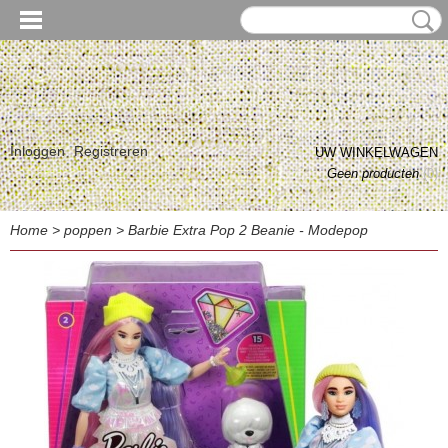
Inloggen
Registreren
UW WINKELWAGEN
Geen producten
(0)
Home
>
poppen
>
Barbie Extra Pop 2 Beanie - Modepop