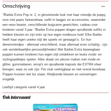
Productcode
Omschrijving
3725
?Barbie Extra Pop nr. 2, in glinsterende look met haar vriendje de puppy,
EAN code
roze met paars fantasiehaar, outfit in laagjes en accessoires, waaronder
0887961931891
een neon beanie, verschillende buigzame gewrichten, cadeau voor
kinderen vanaf 3 jaar. ?Barbie Extra poppen dragen opvallende outfits in
heldere kleuren en zijn trots op hun eigen modieuze look! Elke Barbie
heeft haar eigen unieke stijl die speels en gewaagd is. En hun
dierenvriendjes - allemaal verschillend, maar allemaal even schattig - zijn
ook wonderbaarlijke persoonlijkheden! Met Barbie Extra beweegbare
poppen kunnen kinderen hun eigen stijl ontdekken en leuke mode- en
stylingspelletjes spelen. Alles draait om plezier maken met mode en
glitter, gummieberen, emoji's en opvallende kapsels die EXTRA sfeer
brengen, waar ze ook zijn. Per stuk verkrijgbaar en niet overal leverbaar.
Poppen kunnen niet los staan. Afwijkende kleuren en versieringen
mogelijk.
Leeftijd categorie vanaf 4 jaar.
Ook interessant