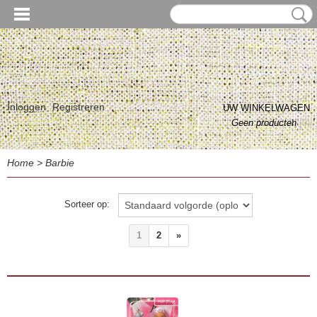
Inloggen
Registreren
UW WINKELWAGEN
Geen producten
(0)
Home
>
Barbie
Sorteer op:
1
2
»