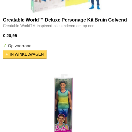
Creatable World™ Deluxe Personage Kit Bruin Golvend
Haar - Genderneutrale Pop
Creatable WorldTM inspireert alle kinderen om op een…
€ 20,95
✓
Op voorraad
IN WINKELWAGEN