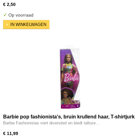
€ 2,50
✓
Op voorraad
IN WINKELWAGEN
Barbie pop fashionista's, bruin krullend haar, T-shirtjurk
met graffitiprint
Barbie Fashionistas viert diversiteit en biedt talloze…
€ 11,99