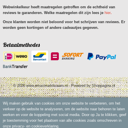
Webwinkelkeur heeft maatregelen getroffen om de echtheid van
reviews te garanderen. Welke maatregelen dit zijn lees je
hier
.
Onze klanten worden niet beloond voor het schrijven van reviews. Er
worden geen kortingen of andere cadeautjes gegeven.
Betaalmethodes
© 2026 www.omasmarktkraam.nl - Powered by Shoppagina.nl
Wij maken gebruik van cookies om onze website te verbeteren, om het
verkeer op de website te analyseren, om de website naar behoren te laten
werken en voor de koppeling met social media. Door op Ja te klikken, geef
je toestemming voor het plaatsen van alle cookies zoals omschreven in
onze privacy- en cookieverklaring.