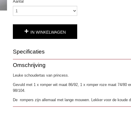
Aantal
IN WINKELWAGEN
Specificaties
Productcode
1023
Omschrijving
EAN code
8719189347142
Leuke schoudertas van princess.
Gevuld met 1 x romper wit maat 86/92, 1 x romper roze maat 74/80 e
98/104.
De rompers zijn allemaal met lange mouwen. Lekker voor de koude 