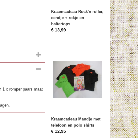
Kraamcadeau Rock'n roller,
eendje + rokje en
haltertops
€ 13,99
n 1 x romper paars maat
dagen.
Kraamcadeau Mandje met
telefoon en polo shirts
€ 12,95