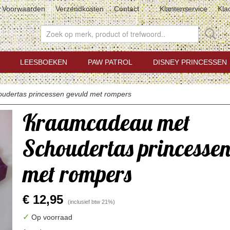
Voorwaarden
Verzendkosten
Contact
Klantenservice
Kla
LEESBOEKEN
PAW PATROL
DISNEY PRINCESSEN
udertas princessen gevuld met rompers
Kraamcadeau met
Schoudertas princessen
met rompers
€ 12,95
(inclusief btw 21%)
✓
Op voorraad