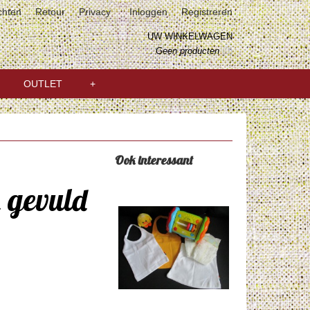
chten
Retour
Privacy
Inloggen
Registreren
UW WINKELWAGEN
Geen producten
(0)
OUTLET
+
Ook interessant
 gevuld