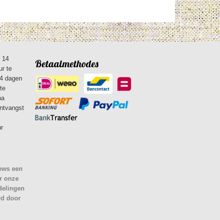
n 14
Betaalmethodes
ur te
14 dagen
te
na
ontvangst
ur
iews een
r onze
delingen
rd door