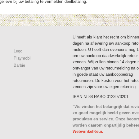
elieve bij uw betaling te vermelden deelbetaling.
U heeft als klant het recht om binne
dagen na aflevering uw aankoop reto
melden. U heeft dan eveneens nog 
Lego
om uw aankoop daadwerkelijk retour 
Playmobil
zenden. Wij zullen binnen 14 dagen 
Barbie
ontvangst van uw retourmelding na 
in goede staat uw aankoopbedrag
retourneren. De kosten voor het reto
zenden zijn voor uw eigen rekening
IBAN NL88 RABO 0123973201
"We vinden het belangrijk dat rev
zo goed mogelijk beeld geven ove
produkten en service. Onze beoor
worden daarom onpartijdig behee
WebwinkelKeur.