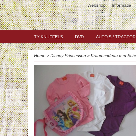
Webshop
Informatie
TY KNUFFELS
DVD
AUTO'S / TRACTOR
Home
>
Disney Princessen
>
Kraamcadeau met Scho