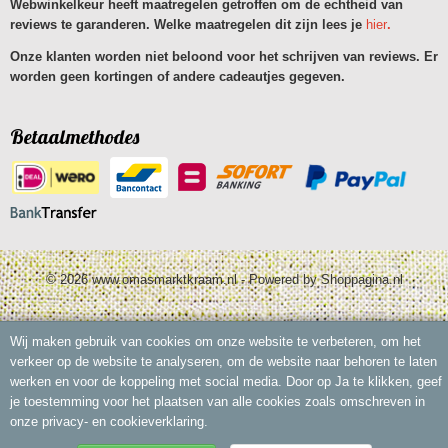
Webwinkelkeur heeft maatregelen getroffen om de echtheid van
reviews te garanderen. Welke maatregelen dit zijn lees je
hier
.
Onze klanten worden niet beloond voor het schrijven van reviews. Er
worden geen kortingen of andere cadeautjes gegeven.
Betaalmethodes
© 2026 www.omasmarktkraam.nl - Powered by Shoppagina.nl
Wij maken gebruik van cookies om onze website te verbeteren, om het
verkeer op de website te analyseren, om de website naar behoren te laten
werken en voor de koppeling met social media. Door op Ja te klikken, geef
je toestemming voor het plaatsen van alle cookies zoals omschreven in
onze privacy- en cookieverklaring.