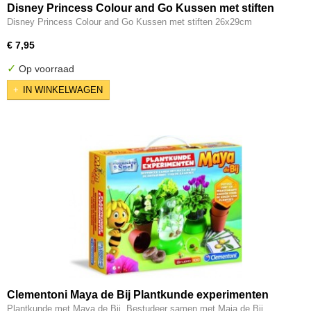
Disney Princess Colour and Go Kussen met stiften
26x29cm
Disney Princess Colour and Go Kussen met stiften 26x29cm
€ 7,95
✓
Op voorraad
IN WINKELWAGEN
Clementoni Maya de Bij Plantkunde experimenten
Plantkunde met Maya de Bij. Bestudeer samen met Maja de Bij…