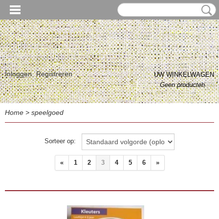
Inloggen
Registreren
UW WINKELWAGEN
Geen producten
(0)
Home
>
speelgoed
Sorteer op:
«
1
2
3
4
5
6
»