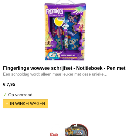
Fingerlings wowwee schrijfset - Notitieboek - Pen met
10 kleuren - Potlood gum
Een schooldag wordt alleen maar leuker met deze unieke…
€ 7,95
✓
Op voorraad
IN WINKELWAGEN