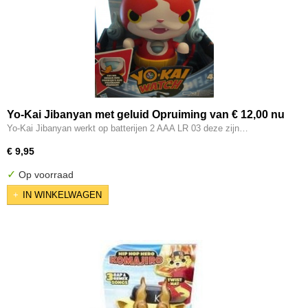
Yo-Kai Jibanyan met geluid Opruiming van € 12,00 nu
voor € 9,95
Yo-Kai Jibanyan werkt op batterijen 2 AAA LR 03 deze zijn…
€ 9,95
✓
Op voorraad
IN WINKELWAGEN