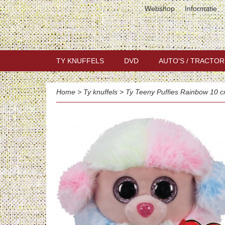
Webshop
Informatie
TY KNUFFELS
DVD
AUTO'S / TRACTOR
Home
>
Ty knuffels
>
Ty Teeny Puffies Rainbow 10 