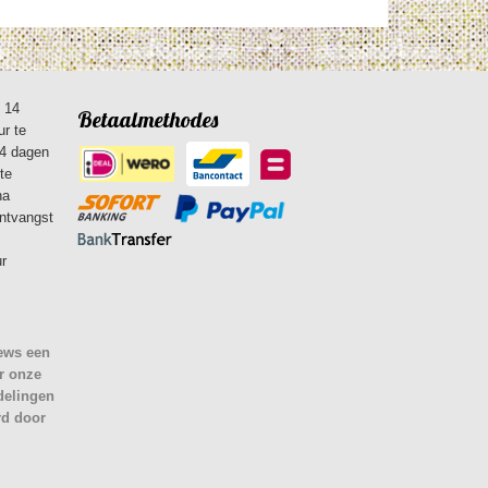
n 14
Betaalmethodes
ur te
14 dagen
te
na
ontvangst
ur
iews een
r onze
delingen
rd door