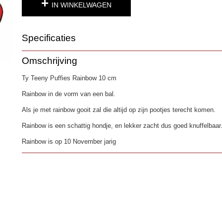
IN WINKELWAGEN
Specificaties
Productcode
3186-3
Omschrijving
EAN code
0008421425112
Ty Teeny Puffies Rainbow 10 cm
Rainbow in de vorm van een bal.
Als je met rainbow gooit zal die altijd op zijn pootjes terecht komen.
Rainbow is een schattig hondje, en lekker zacht dus goed knuffelbaar
Rainbow is op 10 November jarig