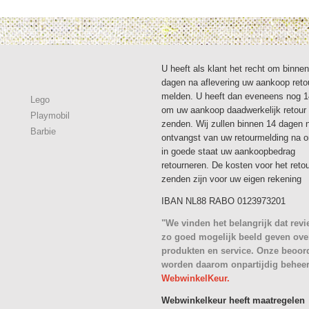
U heeft als klant het recht om binne
dagen na aflevering uw aankoop reto
melden. U heeft dan eveneens nog 
Lego
om uw aankoop daadwerkelijk retour 
Playmobil
zenden. Wij zullen binnen 14 dagen 
Barbie
ontvangst van uw retourmelding na 
in goede staat uw aankoopbedrag
retourneren. De kosten voor het reto
zenden zijn voor uw eigen rekening
IBAN NL88 RABO 0123973201
"We vinden het belangrijk dat rev
zo goed mogelijk beeld geven ove
produkten en service. Onze beoor
worden daarom onpartijdig behee
WebwinkelKeur.
Webwinkelkeur heeft maatregelen