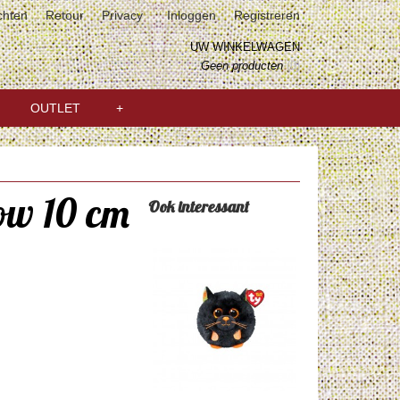
chten
Retour
Privacy
Inloggen
Registreren
UW WINKELWAGEN
Geen producten
(0)
OUTLET
+
ow 10 cm
Ook interessant