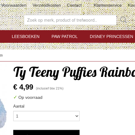
Voorwaarden
Verzendkosten
Contact
Klantenservice
Kla
LEESBOEKEN
PAW PATROL
DISNEY PRINCESSEN
cm
Ty Teeny Puffies Rainb
€ 4,99
(inclusief btw 21%)
✓
Op voorraad
Aantal