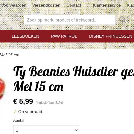
Voorwaarden
Verzendkosten
Contact
Klantenservice
Kla
LEESBOEKEN
PAW PATROL
DISNEY PRINCESSEN
 Mel 15 cm
Ty Beanies Huisdier g
Mel 15 cm
€ 5,99
(inclusief btw 21%)
✓
Op voorraad
Aantal