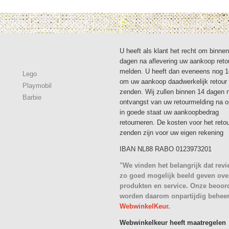
U heeft als klant het recht om binne
dagen na aflevering uw aankoop reto
melden. U heeft dan eveneens nog 
Lego
om uw aankoop daadwerkelijk retour 
Playmobil
zenden. Wij zullen binnen 14 dagen 
Barbie
ontvangst van uw retourmelding na 
in goede staat uw aankoopbedrag
retourneren. De kosten voor het reto
zenden zijn voor uw eigen rekening
IBAN NL88 RABO 0123973201
"We vinden het belangrijk dat rev
zo goed mogelijk beeld geven ove
produkten en service. Onze beoor
worden daarom onpartijdig behee
WebwinkelKeur.
Webwinkelkeur heeft maatregelen