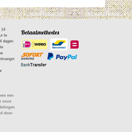
n 14
Betaalmethodes
ur te
14 dagen
te
na
ontvangst
ur
iews een
r onze
delingen
rd door