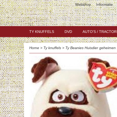
Webshop
Informatie
TY KNUFFELS
DVD
AUTO'S / TRACTOR
Home
>
Ty knuffels
>
Ty Beanies Huisdier geheimen