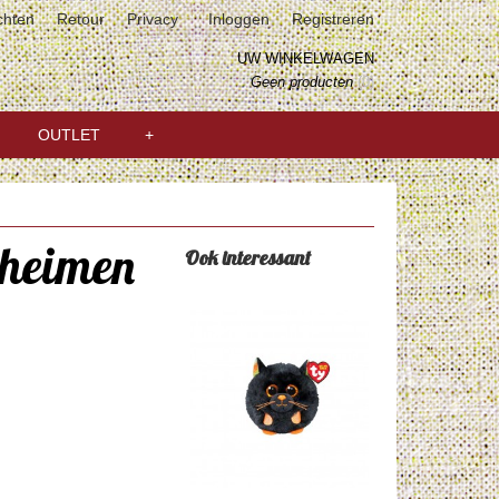
chten
Retour
Privacy
Inloggen
Registreren
UW WINKELWAGEN
Geen producten
(0)
OUTLET
+
eheimen
Ook interessant