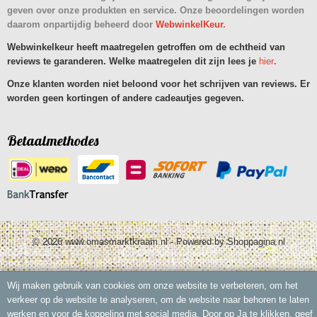
geven over onze produkten en service. Onze beoordelingen worden
daarom onpartijdig beheerd door
WebwinkelKeur.
Webwinkelkeur heeft maatregelen getroffen om de echtheid van
reviews te garanderen. Welke maatregelen dit zijn lees je
hier
.
Onze klanten worden niet beloond voor het schrijven van reviews. Er
worden geen kortingen of andere cadeautjes gegeven.
Betaalmethodes
© 2026 www.omasmarktkraam.nl - Powered by Shoppagina.nl
Wij maken gebruik van cookies om onze website te verbeteren, om het
verkeer op de website te analyseren, om de website naar behoren te laten
werken en voor de koppeling met social media. Door op Ja te klikken, geef