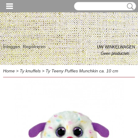
Inloggen
Registreren
UW WINKELWAGEN
Geen producten
(0)
Home
>
Ty knuffels
>
Ty Teeny Puffies Munchkin ca. 10 cm