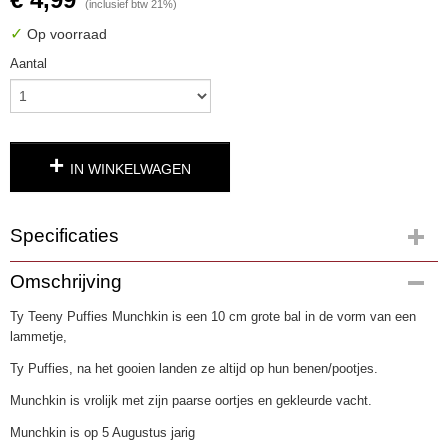
(inclusief btw 21%)
✓
Op voorraad
Aantal
IN WINKELWAGEN
Specificaties
Productcode
Omschrijving
3186-28
Ty Teeny Puffies Munchkin is een 10 cm grote bal in de vorm van een
EAN code
lammetje,
0008421425280
Ty Puffies, na het gooien landen ze altijd op hun benen/pootjes.
Munchkin is vrolijk met zijn paarse oortjes en gekleurde vacht.
Munchkin is op 5 Augustus jarig