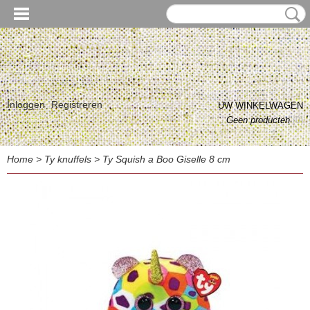
Inloggen
Registreren
UW WINKELWAGEN
Geen producten
(0)
Home
>
Ty knuffels
>
Ty Squish a Boo Giselle 8 cm