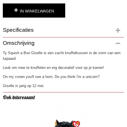
IN WINKELWAGEN
Specificaties
Productcode
Omschrijving
4167
Ty Squish a Boo Giselle is een zacht knuffelkussen in de vorm van een
EAN code
luipaard.
0008421395033
Leuk om mee te knuffelen en erg decoratief voor op je kamer!
On my crown you'll see a horn, Do you think I'm a unicorn?
Giselle is jarig op 12 mei.
Ook interessant