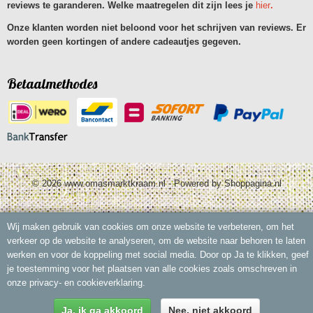
reviews te garanderen. Welke maatregelen dit zijn lees je
hier
.
Onze klanten worden niet beloond voor het schrijven van reviews. Er
worden geen kortingen of andere cadeautjes gegeven.
Betaalmethodes
© 2026 www.omasmarktkraam.nl - Powered by Shoppagina.nl
Wij maken gebruik van cookies om onze website te verbeteren, om het
verkeer op de website te analyseren, om de website naar behoren te laten
werken en voor de koppeling met social media. Door op Ja te klikken, geef
je toestemming voor het plaatsen van alle cookies zoals omschreven in
onze privacy- en cookieverklaring.
Ja, ik ga akkoord
Nee, niet akkoord