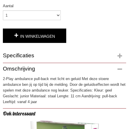
Aantal
IN WINKELWAGEN
Specificaties
Productcode
Omschrijving
4009
2-Play ambulance pull-back met licht en geluid Met deze stoere
EAN code
ambulance ben jij op tijd bij de melding. Door de geluidseffecten wordt het
8713219329542
spelen met deze ambulance nog leuker. Specificaties: Kleur: geel
Geslacht: junior Materiaal: staal Lengte: 11 cm Aandrijving: pull-back
Leeftijd: vanaf 4 jaar
Ook interessant