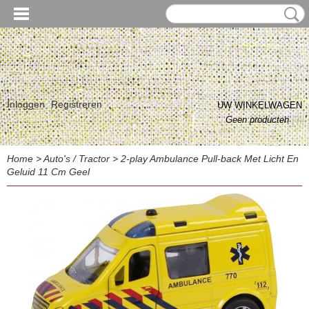
Inloggen
Registreren
UW WINKELWAGEN
Geen producten
(0)
Home
>
Auto's / Tractor
>
2-play Ambulance Pull-back Met Licht En
Geluid 11 Cm Geel